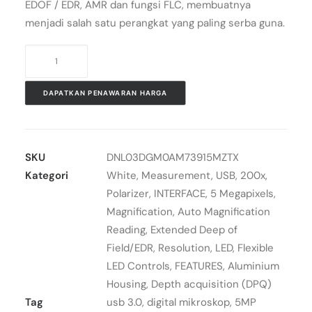
EDOF / EDR, AMR dan fungsi FLC, membuatnya
menjadi salah satu perangkat yang paling serba guna.
Kuantitas
Mikroskop
Digital
DAPATKAN PENAWARAN HARGA
USB
3.0
AM73915MZT
SKU
DNL03DGM0AM73915MZTX
Dino-
Kategori
White
,
Measurement
,
USB
,
200x
,
Lite
Polarizer
,
INTERFACE
,
5 Megapixels
,
Edge
Magnification
,
Auto Magnification
Reading
,
Extended Deep of
Field/EDR
,
Resolution
,
LED
,
Flexible
LED Controls
,
FEATURES
,
Aluminium
Housing
,
Depth acquisition (DPQ)
Tag
usb 3.0
,
digital mikroskop
,
5MP