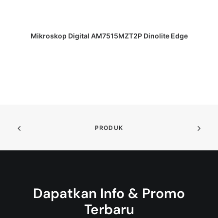
DAPATKAN PENAWARAN HARGA
Mikroskop Digital AM7515MZT2P Dinolite Edge
PRODUK
Dapatkan Info & Promo
Terbaru