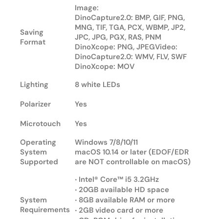
Image:
DinoCapture2.0: BMP, GIF, PNG,
MNG, TIF, TGA, PCX, WBMP, JP2,
Saving
JPC, JPG, PGX, RAS, PNM
Format
DinoXcope: PNG, JPEGVideo:
DinoCapture2.0: WMV, FLV, SWF
DinoXcope: MOV
Lighting
8 white LEDs
Polarizer
Yes
Microtouch
Yes
Operating
Windows 7/8/10/11
System
macOS 10.14 or later (EDOF/EDR
Supported
are
NOT
controllable on macOS)
‧ Intel® Core™ i5 3.2GHz
‧ 20GB available HD space
System
‧ 8GB available RAM or more
Requirements
‧ 2GB video card or more