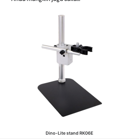
DAPATKAN PENAWARAN HARGA
Dino-Lite stand RK06E