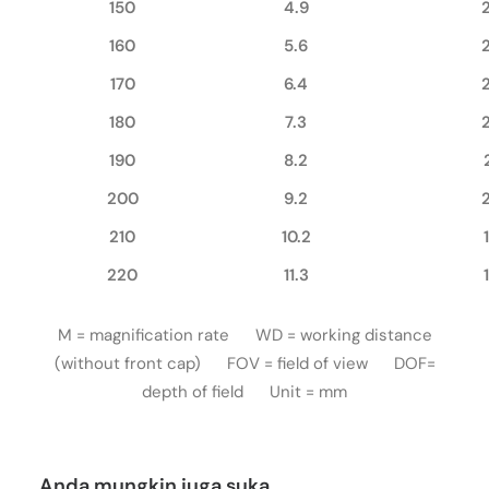
150
4.9
160
5.6
170
6.4
180
7.3
190
8.2
200
9.2
210
10.2
220
11.3
M = magnification rate WD = working distance
(without front cap) FOV = field of view DOF=
depth of field Unit = mm
Anda mungkin juga suka…