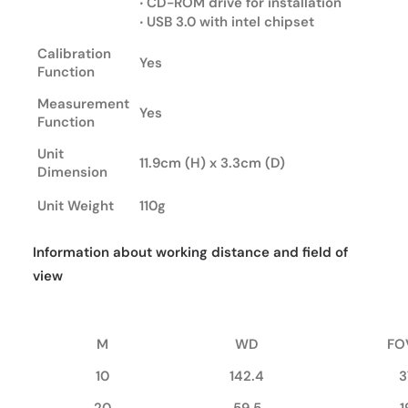
‧ CD-ROM drive for installation
‧ USB 3.0 with intel chipset
Calibration
Yes
Function
Measurement
Yes
Function
Unit
11.9cm (H) x 3.3cm (D)
Dimension
Unit Weight
110g
Information about working distance and field of
view
M
WD
FO
10
142.4
3
20
59.5
1