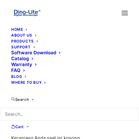
HOME
ABOUT US
PRODUCTS
SUPPORT
Software Download
Catalog
Warranty
FAQ
Pengukuran 3D
BLOG
WHERE TO BUY
menggunakan
mikroskop portabel
Search
9 AGUSTUS 2024
|
IN
FEATURED
|
BY
ANWAR
Cart
Keranjang Anda saat ini kosong.