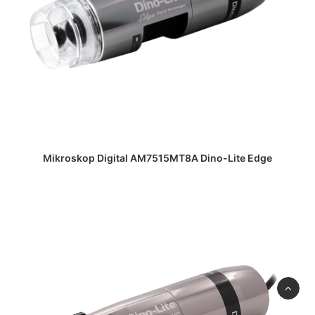
DAPATKAN PENAWARAN HARGA
Mikroskop Digital AM7515MT8A Dino-Lite Edge