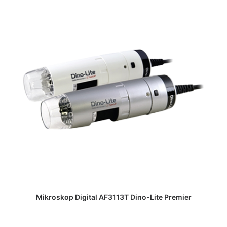
DAPATKAN PENAWARAN HARGA
Mikroskop Digital AF3113T Dino-Lite Premier