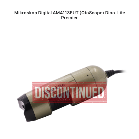
DAPATKAN PENAWARAN HARGA
Mikroskop Digital AM4113EUT (OtoScope) Dino-Lite
Premier