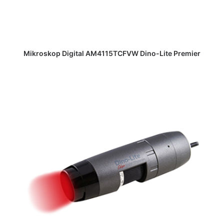
DAPATKAN PENAWARAN HARGA
Mikroskop Digital AM4115TCFVW Dino-Lite Premier