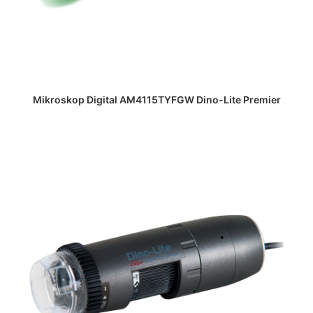
DAPATKAN PENAWARAN HARGA
Mikroskop Digital AM4115TYFGW Dino-Lite Premier