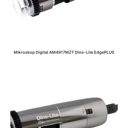
DAPATKAN PENAWARAN HARGA
Mikroskop Digital AM4917MZT Dino-Lite EdgePLUS