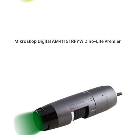
DAPATKAN PENAWARAN HARGA
Mikroskop Digital AM4115TRFYW Dino-Lite Premier