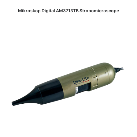
DAPATKAN PENAWARAN HARGA
Mikroskop Digital AM3713TB Strobomicroscope