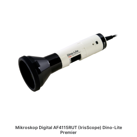
DAPATKAN PENAWARAN HARGA
Mikroskop Digital AF4115RUT (IrisScope) Dino-Lite
Premier