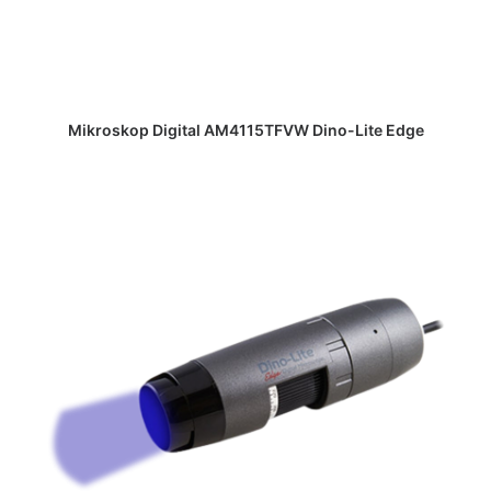
DAPATKAN PENAWARAN HARGA
Mikroskop Digital AM4115TFVW Dino-Lite Edge