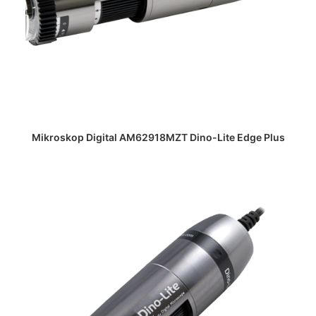
DAPATKAN PENAWARAN HARGA
Mikroskop Digital AM62918MZT Dino-Lite Edge Plus