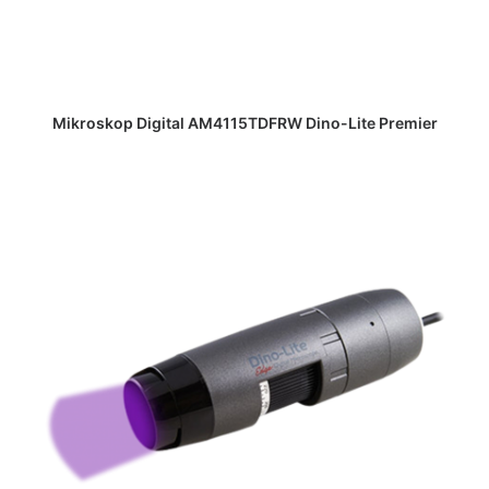
DAPATKAN PENAWARAN HARGA
Mikroskop Digital AM4115TDFRW Dino-Lite Premier