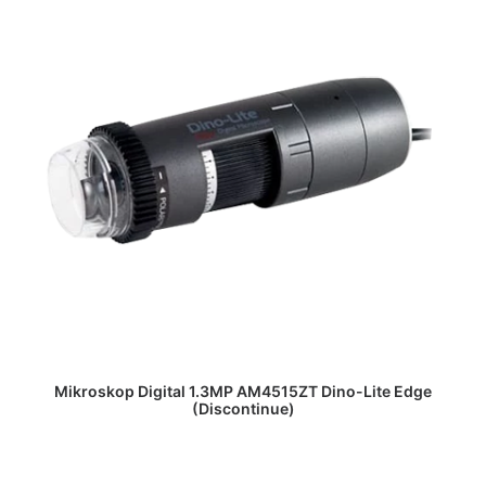
DAPATKAN PENAWARAN HARGA
Mikroskop Digital 1.3MP AM4515ZT Dino-Lite Edge
(Discontinue)