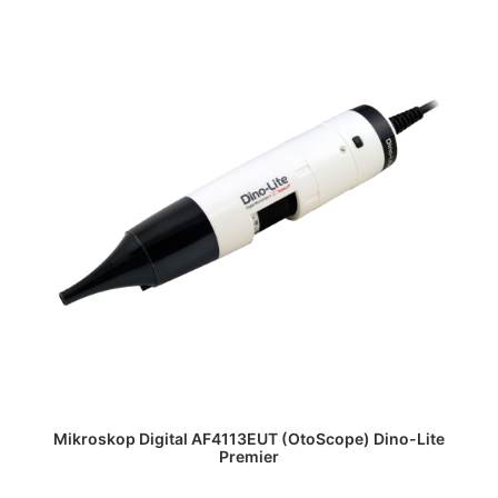
DAPATKAN PENAWARAN HARGA
Mikroskop Digital AF4113EUT (OtoScope) Dino-Lite
Premier