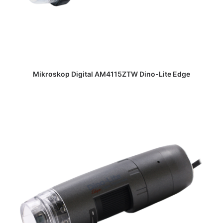
DAPATKAN PENAWARAN HARGA
Mikroskop Digital AM4115ZTW Dino-Lite Edge