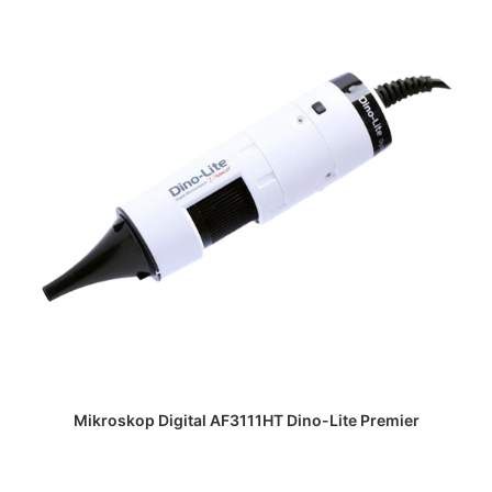
DAPATKAN PENAWARAN HARGA
Mikroskop Digital AF3111HT Dino-Lite Premier