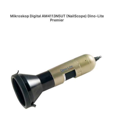
DAPATKAN PENAWARAN HARGA
Mikroskop Digital AM4113N5UT (NailScope) Dino-Lite
Premier