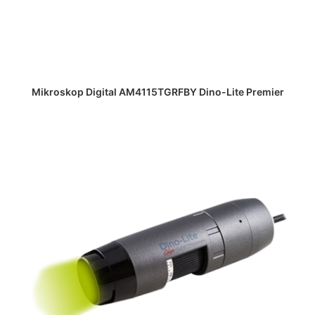
DAPATKAN PENAWARAN HARGA
Mikroskop Digital AM4115TGRFBY Dino-Lite Premier