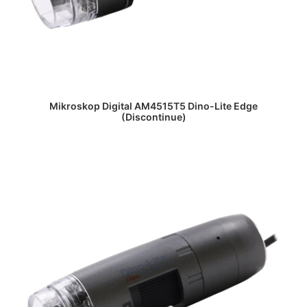
DAPATKAN PENAWARAN HARGA
Mikroskop Digital AM4515T5 Dino-Lite Edge
(Discontinue)