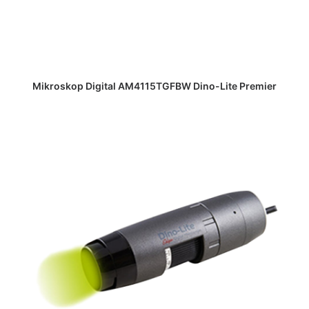
DAPATKAN PENAWARAN HARGA
Mikroskop Digital AM4115TGFBW Dino-Lite Premier