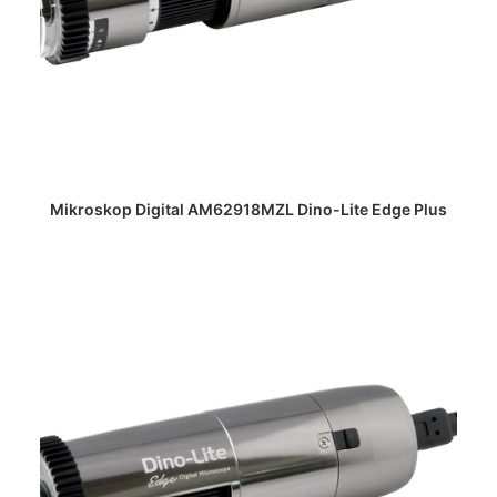
DAPATKAN PENAWARAN HARGA
Mikroskop Digital AM62918MZL Dino-Lite Edge Plus