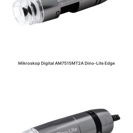
DAPATKAN PENAWARAN HARGA
Mikroskop Digital AM7515MT2A Dino-Lite Edge