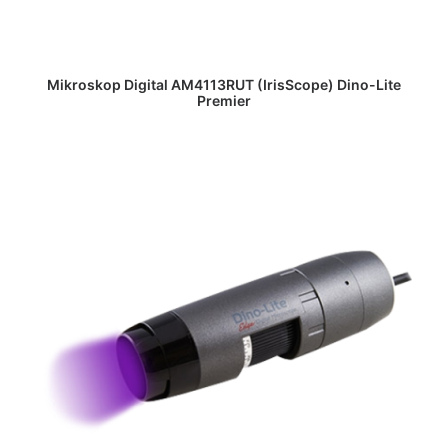
DAPATKAN PENAWARAN HARGA
Mikroskop Digital AM4113RUT (IrisScope) Dino-Lite
Premier