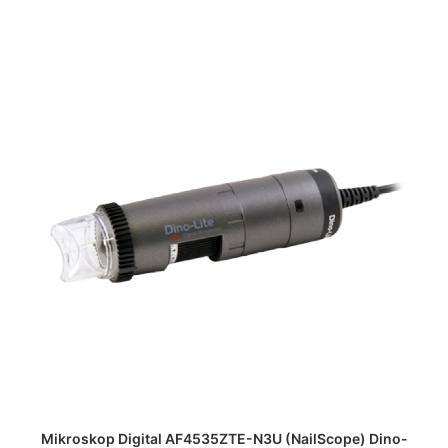
DAPATKAN PENAWARAN HARGA
Mikroskop Digital AF4535ZTE-N3U (NailScope) Dino-