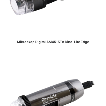
DAPATKAN PENAWARAN HARGA
Mikroskop Digital AM4515T8 Dino-Lite Edge