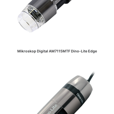
DAPATKAN PENAWARAN HARGA
Mikroskop Digital AM7115MTF Dino-Lite Edge