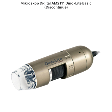
DAPATKAN PENAWARAN HARGA
Mikroskop Digital AM2111 Dino-Lite Basic
(Discontinue)