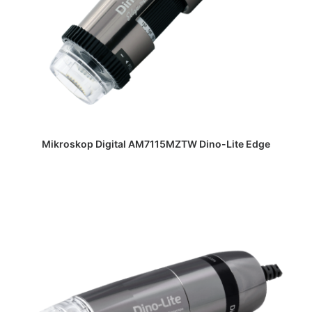
DAPATKAN PENAWARAN HARGA
Mikroskop Digital AM7115MZTW Dino-Lite Edge