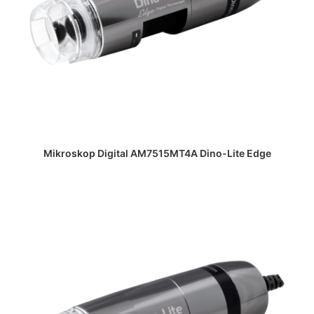
DAPATKAN PENAWARAN HARGA
Mikroskop Digital AM7515MT4A Dino-Lite Edge