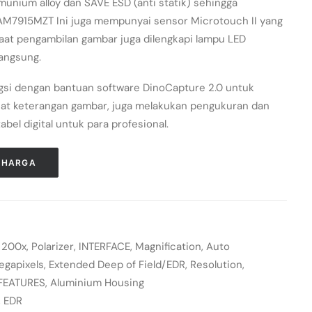
unium alloy dan SAVE ESD (anti statik) sehingga
AM7915MZT Ini juga mempunyai sensor Microtouch II yang
t pengambilan gambar juga dilengkapi lampu LED
langsung.
ngsi dengan bantuan software DinoCapture 2.0 untuk
t keterangan gambar, juga melakukan pengukuran dan
bel digital untuk para profesional.
 HARGA
,
200x
,
Polarizer
,
INTERFACE
,
Magnification
,
Auto
egapixels
,
Extended Deep of Field/EDR
,
Resolution
,
FEATURES
,
Aluminium Housing
,
EDR