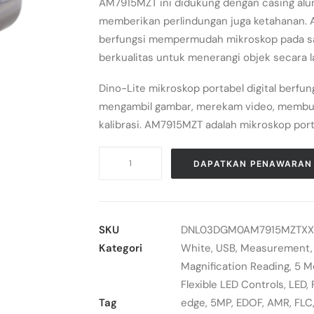
AM7915MZT ini didukung dengan casing alum
memberikan perlindungan juga ketahanan. 
berfungsi mempermudah mikroskop pada saa
berkualitas untuk menerangi objek secara 
Dino-Lite mikroskop portabel digital berfu
mengambil gambar, merekam video, membua
kalibrasi. AM7915MZT adalah mikroskop porta
Kuantitas
DAPATKAN PENAWARAN
Mikroskop
Digital
AM7915MZT
Dino-
SKU
DNL03DGM0AM7915MZTXX
Lite
Kategori
White
,
USB
,
Measurement
Edge
Magnification Reading
,
5 M
Flexible LED Controls
,
LED
,
Tag
edge
,
5MP
,
EDOF
,
AMR
,
FLC