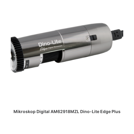
DAPATKAN PENAWARAN HARGA
Mikroskop Digital AM62918MZL Dino-Lite Edge Plus