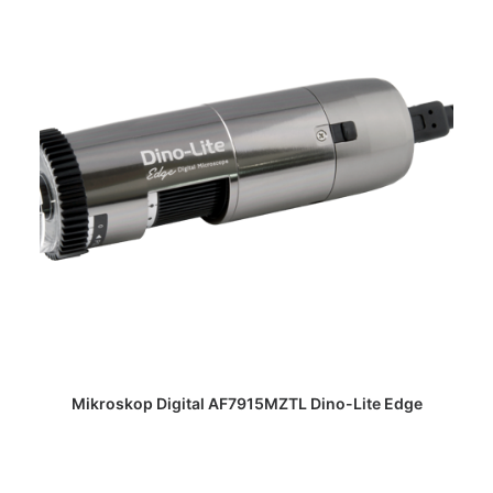
DAPATKAN PENAWARAN HARGA
Mikroskop Digital AF7915MZTL Dino-Lite Edge