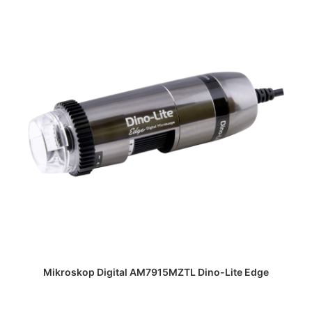
DAPATKAN PENAWARAN HARGA
Mikroskop Digital AM7915MZTL Dino-Lite Edge