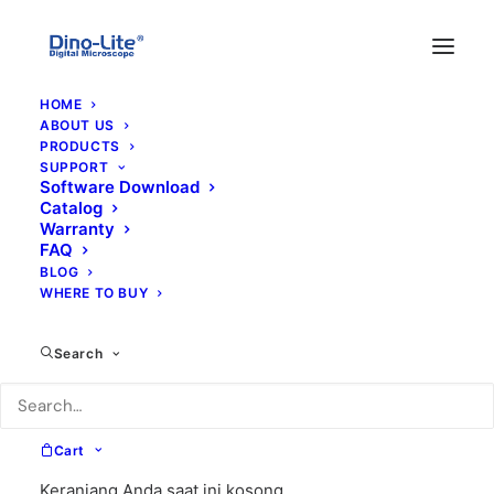
HOME
ABOUT US
PRODUCTS
SUPPORT
Software Download
Catalog
Warranty
FAQ
BLOG
WHERE TO BUY
Extended Deep of
Field/EDR
Search
Cart
Keranjang Anda saat ini kosong.