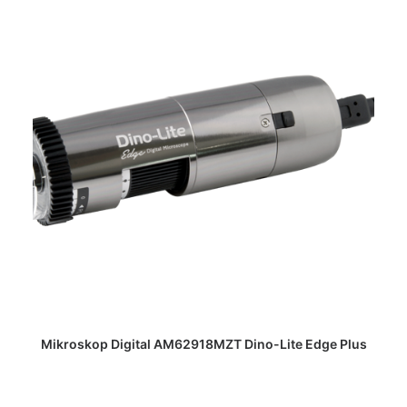
DAPATKAN PENAWARAN HARGA
Mikroskop Digital AM62918MZT Dino-Lite Edge Plus