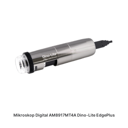
DAPATKAN PENAWARAN HARGA
Mikroskop Digital AM8917MT4A Dino-Lite EdgePlus