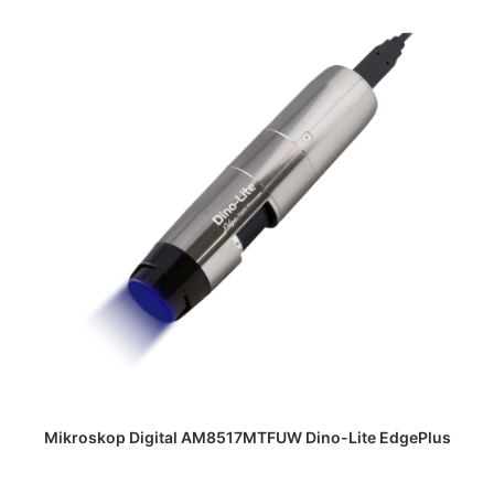
DAPATKAN PENAWARAN HARGA
Mikroskop Digital AM8517MTFUW Dino-Lite EdgePlus