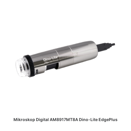
DAPATKAN PENAWARAN HARGA
Mikroskop Digital AM8917MT8A Dino-Lite EdgePlus