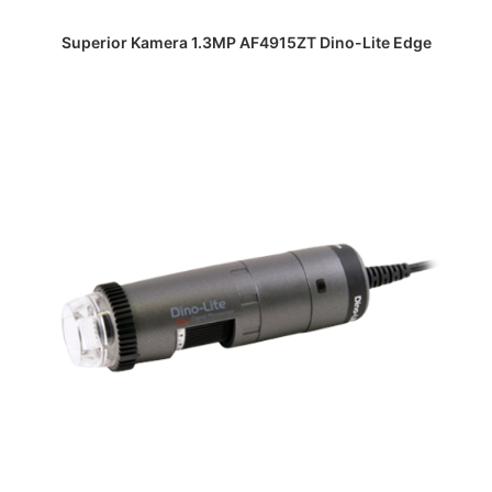
DAPATKAN PENAWARAN HARGA
Superior Kamera 1.3MP AF4915ZT Dino-Lite Edge