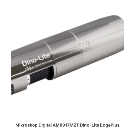
DAPATKAN PENAWARAN HARGA
Mikroskop Digital AM8917MZT Dino-Lite EdgePlus