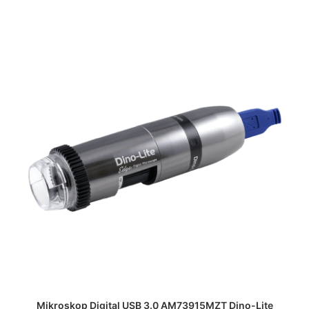
DAPATKAN PENAWARAN HARGA
Mikroskop Digital USB 3.0 AM73915MZT Dino-Lite