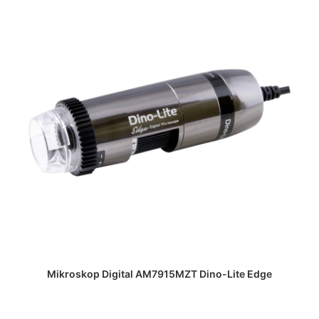
DAPATKAN PENAWARAN HARGA
Mikroskop Digital AM7915MZT Dino-Lite Edge