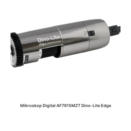
DAPATKAN PENAWARAN HARGA
Mikroskop Digital AF7915MZT Dino-Lite Edge