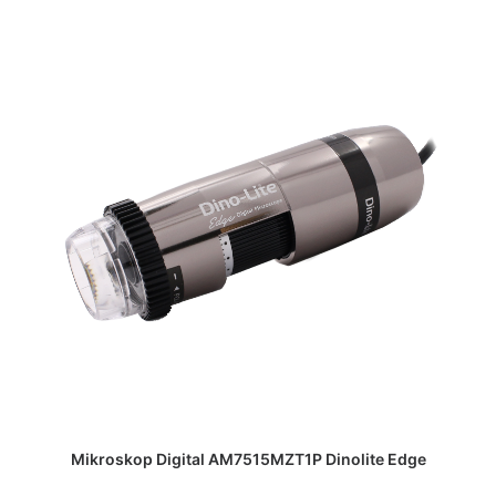
DAPATKAN PENAWARAN HARGA
Mikroskop Digital AM7515MZT1P Dinolite Edge