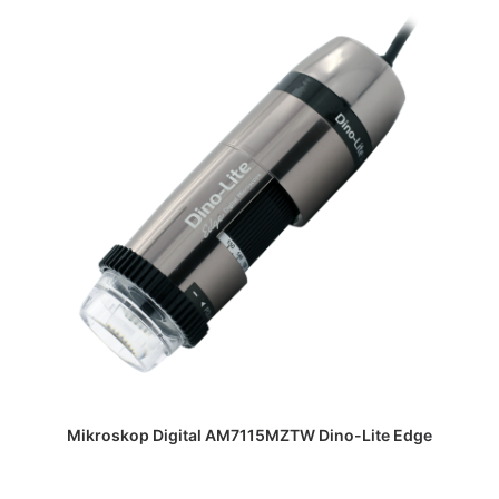
DAPATKAN PENAWARAN HARGA
Mikroskop Digital AM7115MZTW Dino-Lite Edge