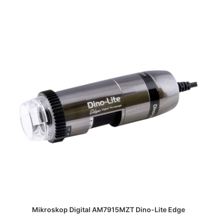
DAPATKAN PENAWARAN HARGA
Mikroskop Digital AM7915MZT Dino-Lite Edge