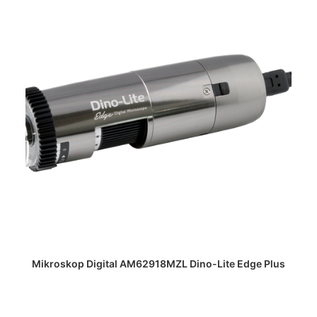
DAPATKAN PENAWARAN HARGA
Mikroskop Digital AM62918MZL Dino-Lite Edge Plus