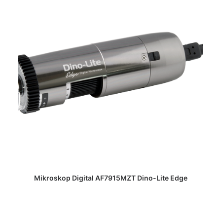
DAPATKAN PENAWARAN HARGA
Mikroskop Digital AF7915MZT Dino-Lite Edge