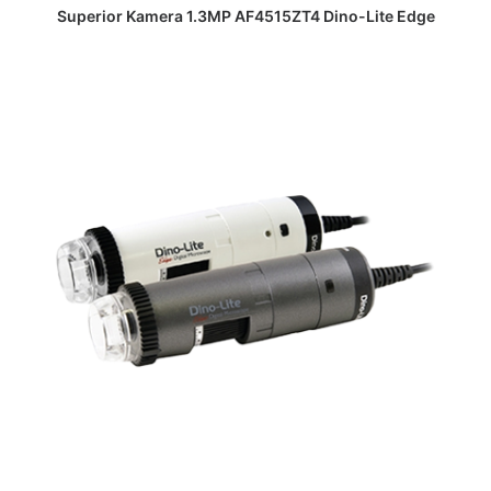
DAPATKAN PENAWARAN HARGA
Superior Kamera 1.3MP AF4515ZT4 Dino-Lite Edge