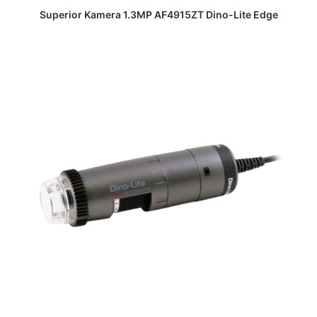
DAPATKAN PENAWARAN HARGA
Superior Kamera 1.3MP AF4915ZT Dino-Lite Edge