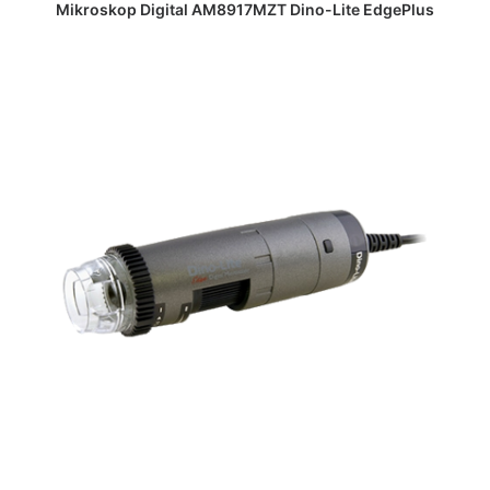
DAPATKAN PENAWARAN HARGA
Mikroskop Digital AM8917MZT Dino-Lite EdgePlus