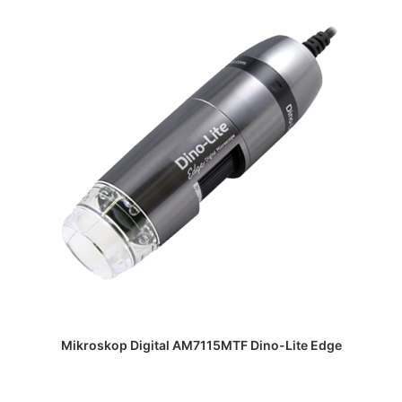
DAPATKAN PENAWARAN HARGA
Mikroskop Digital AM7115MTF Dino-Lite Edge