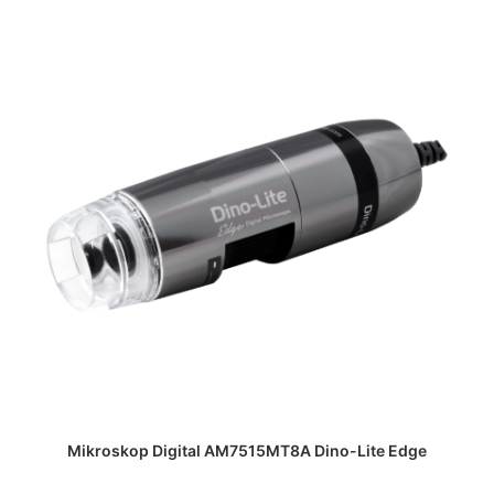
DAPATKAN PENAWARAN HARGA
Mikroskop Digital AM7515MT8A Dino-Lite Edge