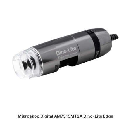
DAPATKAN PENAWARAN HARGA
Mikroskop Digital AM7515MT2A Dino-Lite Edge