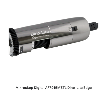
DAPATKAN PENAWARAN HARGA
Mikroskop Digital AF7915MZTL Dino-Lite Edge