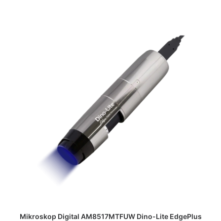
DAPATKAN PENAWARAN HARGA
Mikroskop Digital AM8517MTFUW Dino-Lite EdgePlus