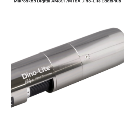
Mikroskop Digital AM8917MT8A Dino-Lite EdgePlus