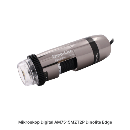
DAPATKAN PENAWARAN HARGA
Mikroskop Digital AM7515MZT2P Dinolite Edge