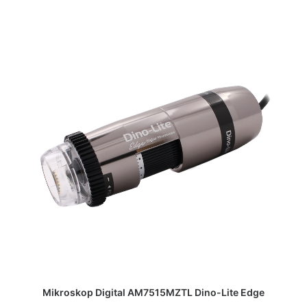
DAPATKAN PENAWARAN HARGA
Mikroskop Digital AM7515MZTL Dino-Lite Edge