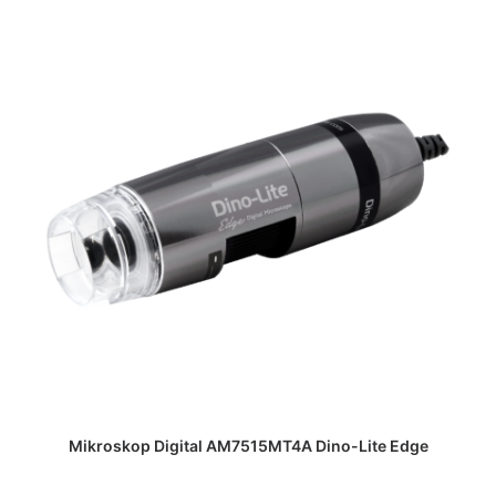
DAPATKAN PENAWARAN HARGA
Mikroskop Digital AM7515MT4A Dino-Lite Edge