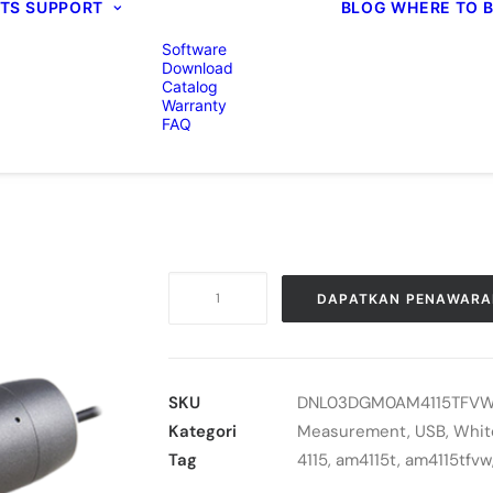
TS
SUPPORT
BLOG
WHERE TO 
Software
Download
Catalog
Warranty
FAQ
Kuantitas
DAPATKAN PENAWARA
Mikroskop
Digital
AM4115TFVW
Dino-
SKU
DNL03DGM0AM4115TFV
Lite
Kategori
Measurement
,
USB
,
Whit
Edge
Tag
4115
,
am4115t
,
am4115tfvw