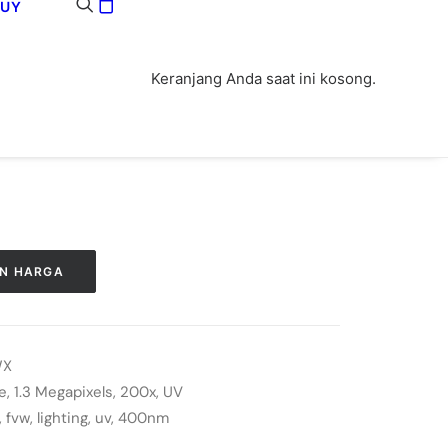
BUY
Keranjang Anda saat ini kosong.
N HARGA
WX
e
,
1.3 Megapixels
,
200x
,
UV
,
fvw
,
lighting
,
uv
,
400nm