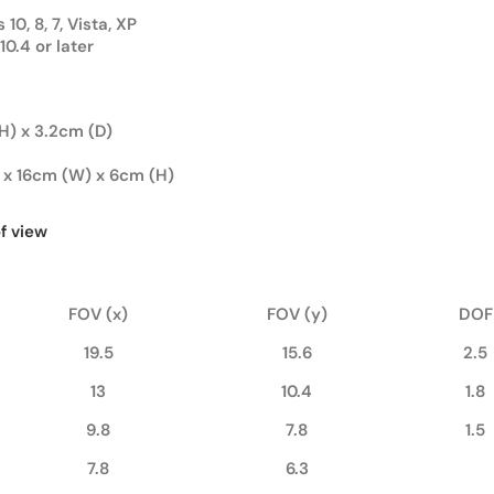
0, 8, 7, Vista, XP
0.4 or later
H) x 3.2cm (D)
 x 16cm (W) x 6cm (H)
f view
FOV (x)
FOV (y)
DOF
19.5
15.6
2.5
13
10.4
1.8
9.8
7.8
1.5
7.8
6.3