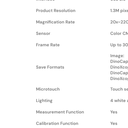
Product Resolution
1.3M pix
Magnification Rate
20x~22
Sensor
Color C
Frame Rate
Up to 30
Image:
DinoCapt
Save Formats
DinoXco
DinoCap
DinoXco
Microtouch
Touch se
Lighting
4 white 
Measurement Function
Yes
Calibration Function
Yes