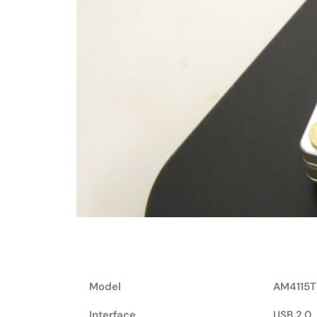
Model
AM4115T
Interface
USB 2.0