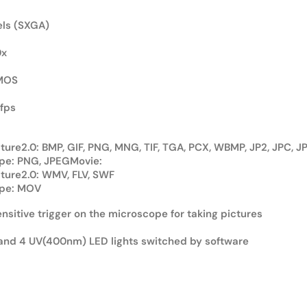
els (SXGA)
0x
MOS
fps
ure2.0: BMP, GIF, PNG, MNG, TIF, TGA, PCX, WBMP, JP2, JPC, J
pe: PNG, JPEGMovie:
ture2.0: WMV, FLV, SWF
pe: MOV
nsitive trigger on the microscope for taking pictures
and 4 UV(400nm) LED lights switched by software