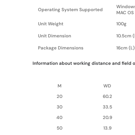
Windows 1
Operating System Supported
MAC OS 1
Unit Weight
100g
Unit Dimension
10.5cm (
Package Dimensions
16cm (L)
Information about working distance and field o
M
WD
20
60.2
30
33.5
40
20.9
50
13.9