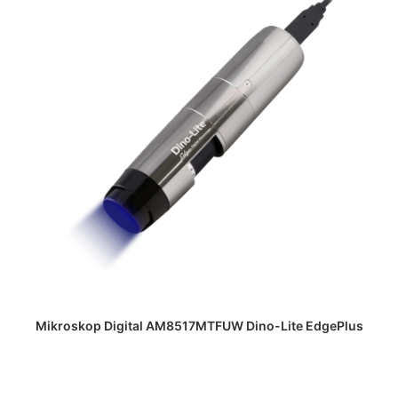
DAPATKAN PENAWARAN HARGA
Mikroskop Digital AM8517MTFUW Dino-Lite EdgePlus