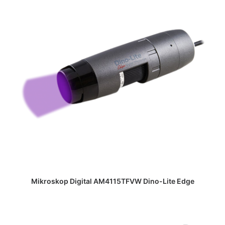
DAPATKAN PENAWARAN HARGA
Mikroskop Digital AM4115TFVW Dino-Lite Edge