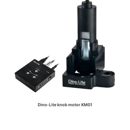
DAPATKAN PENAWARAN HARGA
Dino-Lite knob motor KM01