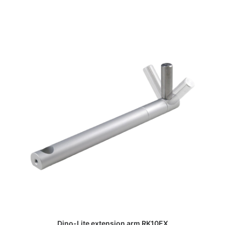
DAPATKAN PENAWARAN HARGA
Dino-Lite extension arm RK10EX