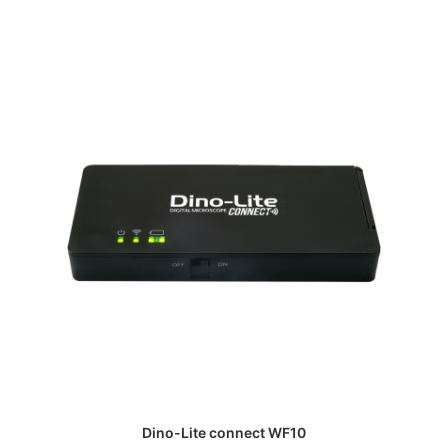
DAPATKAN PENAWARAN HARGA
Dino-Lite connect WF10