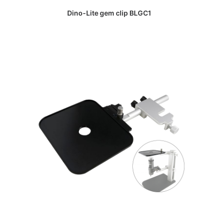
DAPATKAN PENAWARAN HARGA
Dino-Lite gem clip BLGC1