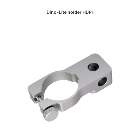
DAPATKAN PENAWARAN HARGA
Dino-Lite holder HDP1