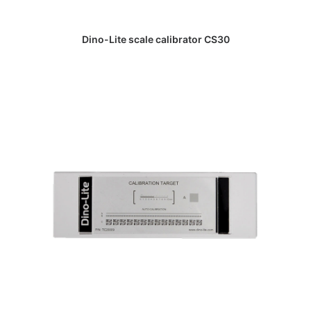
DAPATKAN PENAWARAN HARGA
Dino-Lite scale calibrator CS30