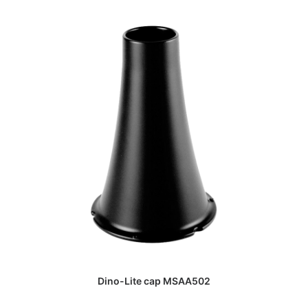
DAPATKAN PENAWARAN HARGA
Dino-Lite cap MSAA502