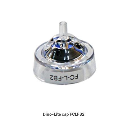
DAPATKAN PENAWARAN HARGA
Dino-Lite cap FCLFB2