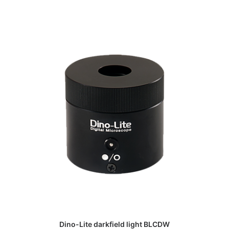
DAPATKAN PENAWARAN HARGA
Dino-Lite darkfield light BLCDW