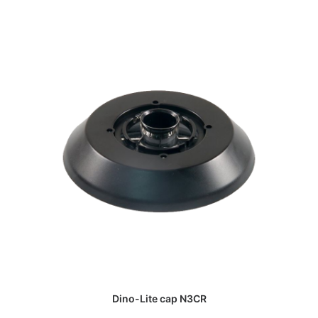
DAPATKAN PENAWARAN HARGA
Dino-Lite cap N3CR