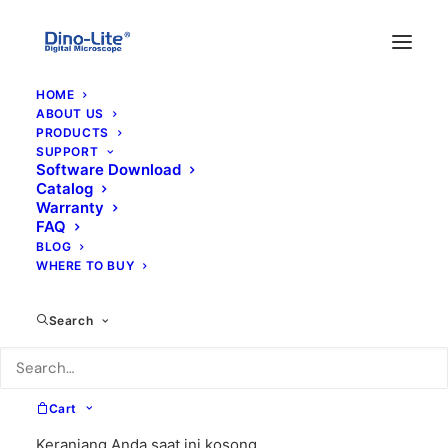
HOME
ABOUT US
PRODUCTS
SUPPORT
Software Download
Catalog
Warranty
FAQ
BLOG
WHERE TO BUY
Accessories
Search
Cart
Keranjang Anda saat ini kosong.