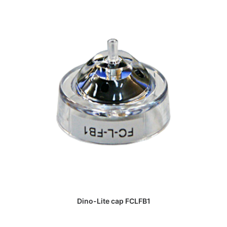
DAPATKAN PENAWARAN HARGA
Dino-Lite cap FCLFB1