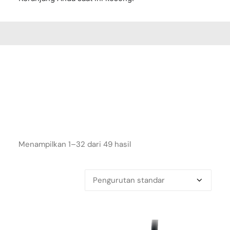
Menampilkan 1–32 dari 49 hasil