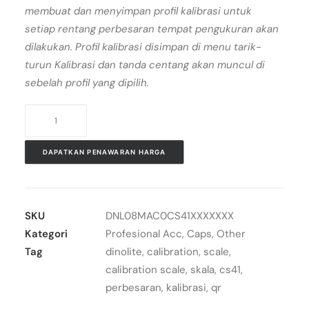
membuat dan menyimpan profil kalibrasi untuk
setiap rentang perbesaran tempat pengukuran akan
dilakukan. Profil kalibrasi disimpan di menu tarik-
turun Kalibrasi dan tanda centang akan muncul di
sebelah profil yang dipilih.
Kuantitas
Dino-
Lite
DAPATKAN PENAWARAN HARGA
Scale
Calibrator
CS41
SKU
DNL08MAC0CS41XXXXXXX
Kategori
Profesional Acc
,
Caps, Other
Tag
dinolite
,
calibration
,
scale
,
calibration scale
,
skala
,
cs41
,
perbesaran
,
kalibrasi
,
qr