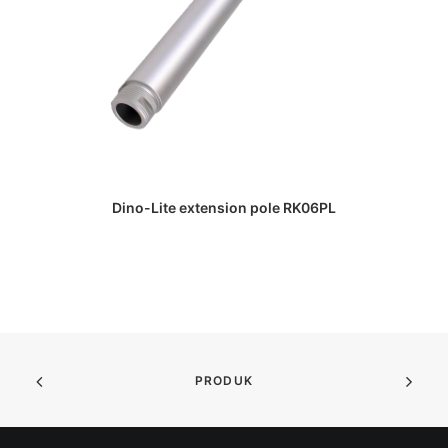
DAPATKAN PENAWARAN HARGA
Dino-Lite extension pole RK06PL
Di
PRODUK