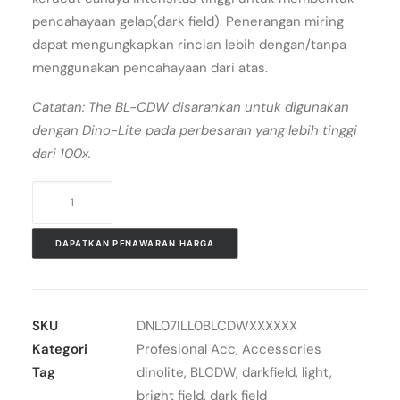
pencahayaan gelap(dark field). Penerangan miring
dapat mengungkapkan rincian lebih dengan/tanpa
menggunakan pencahayaan dari atas.
Catatan: The BL-CDW disarankan untuk digunakan
dengan Dino-Lite pada perbesaran yang lebih tinggi
dari 100x.
Kuantitas
Dino-
Lite
DAPATKAN PENAWARAN HARGA
darkfield
light
BLCDW
SKU
DNL07ILL0BLCDWXXXXXX
Kategori
Profesional Acc
,
Accessories
Tag
dinolite
,
BLCDW
,
darkfield
,
light
,
bright field
,
dark field