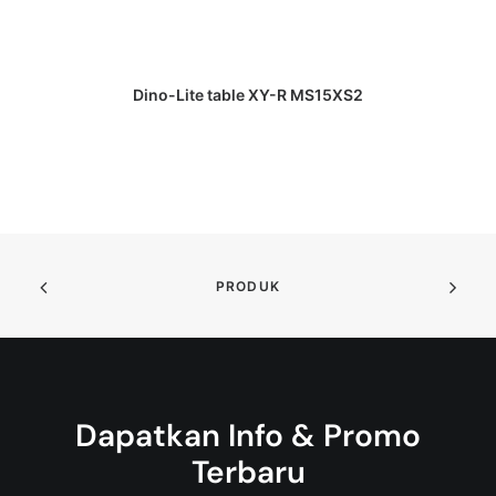
DAPATKAN PENAWARAN HARGA
Dino-Lite table XY-R MS15XS2
M
PRODUK
Dapatkan Info & Promo
Terbaru