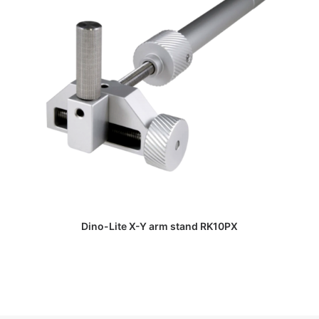
DAPATKAN PENAWARAN HARGA
Dino-Lite X-Y arm stand RK10PX