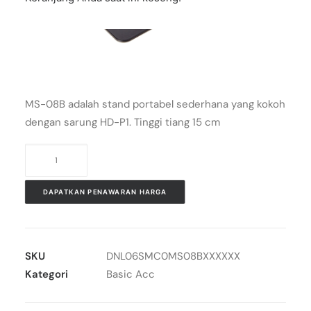
MS-08B adalah stand portabel sederhana yang kokoh
dengan sarung HD-P1. Tinggi tiang 15 cm
Kuantitas
Dino-
Lite
DAPATKAN PENAWARAN HARGA
basic
stand
MS08B
SKU
DNL06SMC0MS08BXXXXXX
Kategori
Basic Acc