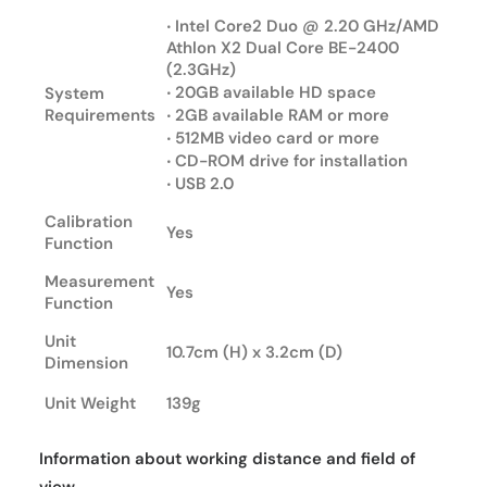
‧ Intel Core2 Duo @ 2.20 GHz/AMD
Athlon X2 Dual Core BE-2400
(2.3GHz)
‧ 20GB available HD space
System
Requirements
‧ 2GB available RAM or more
‧ 512MB video card or more
‧ CD-ROM drive for installation
‧ USB 2.0
Calibration
Yes
Function
Measurement
Yes
Function
Unit
10.7cm (H) x 3.2cm (D)
Dimension
Unit Weight
139g
Information about working distance and field of
view