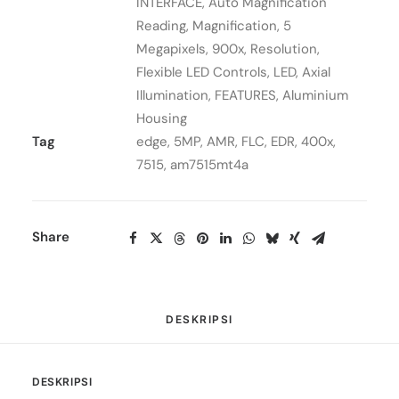
INTERFACE
,
Auto Magnification
Reading
,
Magnification
,
5
Megapixels
,
900x
,
Resolution
,
Flexible LED Controls
,
LED
,
Axial
Illumination
,
FEATURES
,
Aluminium
Housing
Tag
edge
,
5MP
,
AMR
,
FLC
,
EDR
,
400x
,
7515
,
am7515mt4a
Share
DESKRIPSI
DESKRIPSI