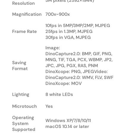
5M pixels (2592×1944)
Resolution
Magnification
700x~900x
10fps in 5MP/3MP/2MP, MJPEG
Frame Rate
25fps in 1.3MP, MJPEG
30fps in VGA, MJPEG
Image:
DinoCapture2.0: BMP, GIF, PNG,
MNG, TIF, TGA, PCX, WBMP, JP2,
Saving
JPC, JPG, PGX, RAS, PNM
Format
DinoXcope: PNG, JPEGVideo:
DinoCapture2.0: WMV, FLV, SWF
DinoXcope: MOV
Lighting
8 white LEDs
Microtouch
Yes
Operating
Windows XP/7/8/10/11
System
macOS 10.14 or later
Supported