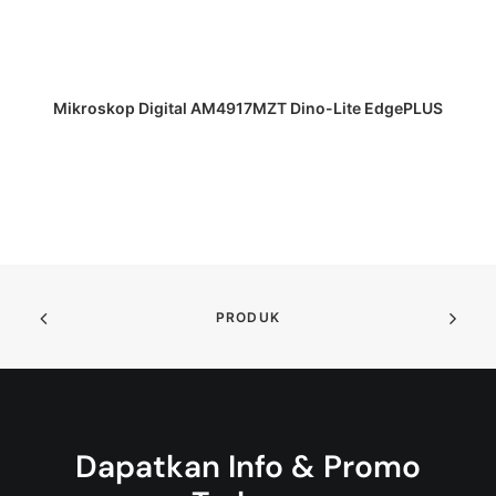
DAPATKAN PENAWARAN HARGA
Mikroskop Digital AM4917MZT Dino-Lite EdgePLUS
PRODUK
Dapatkan Info & Promo