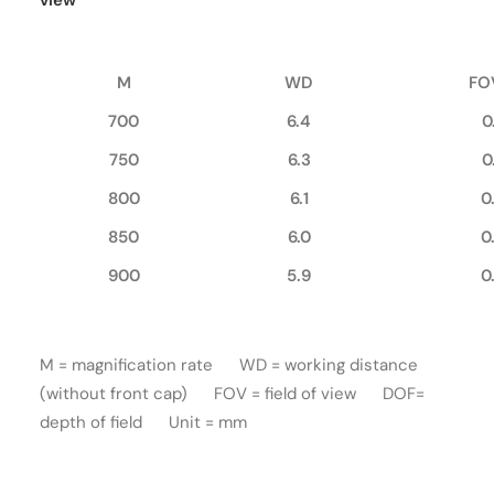
M
WD
FO
700
6.4
0
750
6.3
0
800
6.1
0
850
6.0
0
900
5.9
0
M = magnification rate WD = working distance
(without front cap) FOV = field of view DOF=
depth of field Unit = mm