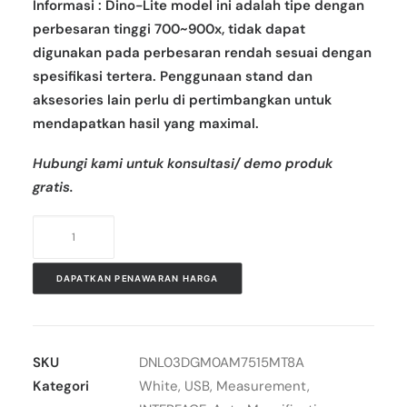
Informasi : Dino-Lite model ini adalah tipe dengan
perbesaran tinggi 700~900x, tidak dapat
digunakan pada perbesaran rendah sesuai dengan
spesifikasi tertera. Penggunaan stand dan
aksesories lain perlu di pertimbangkan untuk
mendapatkan hasil yang maximal.
Hubungi kami untuk konsultasi/ demo produk
gratis.
Kuantitas
Mikroskop
Digital
DAPATKAN PENAWARAN HARGA
AM7515MT8A
Dino-
Lite
SKU
DNL03DGM0AM7515MT8A
Edge
Kategori
White
,
USB
,
Measurement
,