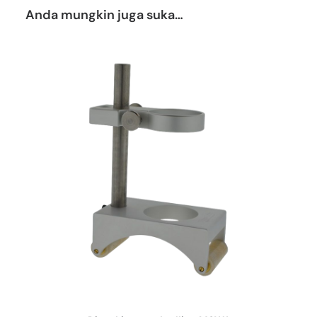
Anda mungkin juga suka…
DAPATKAN PENAWARAN HARGA