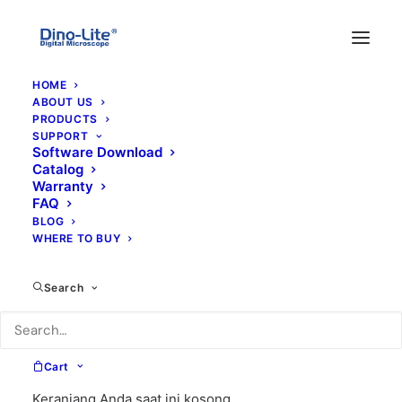
HOME
ABOUT US
PRODUCTS
SUPPORT
Software Download
Catalog
Software Kamera
Warranty
FAQ
Mikroskop Analisis
BLOG
WHERE TO BUY
Darah
Search
13 JUNI 2022
|
IN
SCIENCE
|
BY
ANWAR
Cart
Keranjang Anda saat ini kosong.