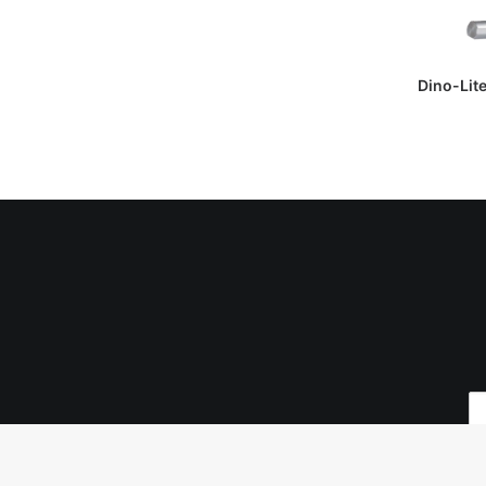
DAPATKAN
Dino-Lite