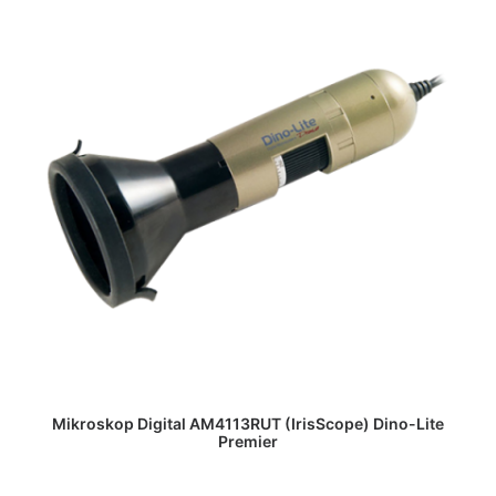
DAPATKAN PENAWARAN HARGA
Mikroskop Digital AM4113RUT (IrisScope) Dino-Lite
Premier