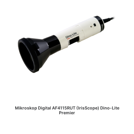
DAPATKAN PENAWARAN HARGA
Mikroskop Digital AF4115RUT (IrisScope) Dino-Lite
Premier