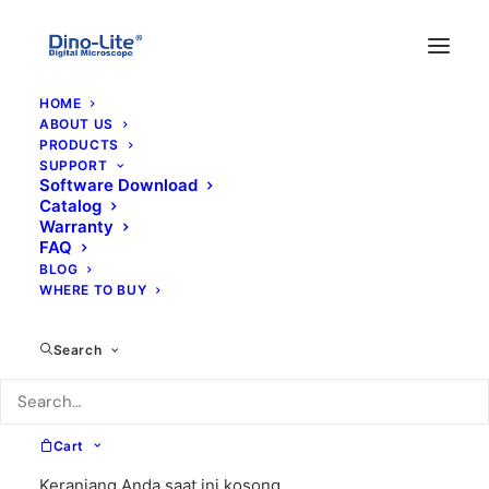
HOME
ABOUT US
PRODUCTS
SUPPORT
Software Download
Catalog
Warranty
FAQ
BLOG
WHERE TO BUY
irisscope
Search
Cart
Keranjang Anda saat ini kosong.