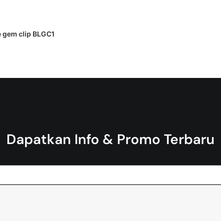
 PENAWARAN HARGA
e gem clip BLGC1
Dapatkan Info & Promo Terbaru