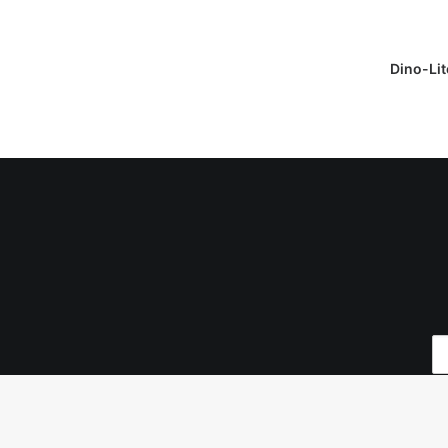
DAPATKAN
Dino-Li