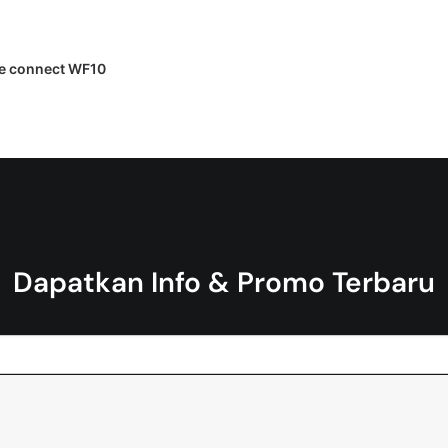
 PENAWARAN HARGA
te connect WF10
Dapatkan Info & Promo Terbaru