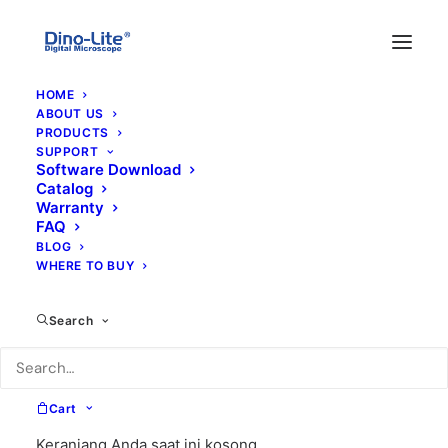
HOME
ABOUT US
PRODUCTS
SUPPORT
Software Download
Catalog
Warranty
FAQ
BLOG
WHERE TO BUY
960h
Search
Cart
Keranjang Anda saat ini kosong.