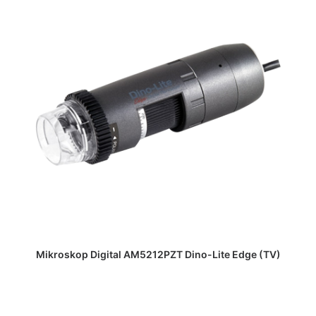
DAPATKAN PENAWARAN HARGA
Mikroskop Digital AM5212PZT Dino-Lite Edge (TV)