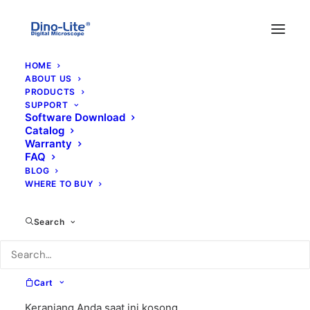
HOME
ABOUT US
PRODUCTS
SUPPORT
Software Download
Catalog
Warranty
FAQ
BLOG
WHERE TO BUY
8 mp
Search
Cart
Keranjang Anda saat ini kosong.