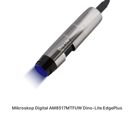
DAPATKAN PENAWARAN HARGA
Mikroskop Digital AM8517MTFUW Dino-Lite EdgePlus